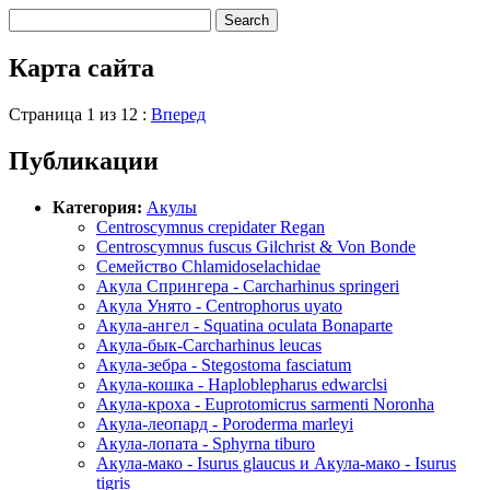
Карта сайта
Страница 1 из 12 :
Вперед
Публикации
Категория:
Акулы
Centroscymnus crepidater Regan
Centroscymnus fuscus Gilchrist & Von Bonde
Cемейство Chlamidoselachidae
Акула Спрингера - Carcharhinus springeri
Акула Унято - Centrophorus uyato
Акула-ангел - Squatina oculata Bonaparte
Акула-бык-Carcharhinus leucas
Акула-зебра - Stegostoma fasciatum
Акула-кошка - Haploblepharus edwarclsi
Акула-кроха - Euprotomicrus sarmenti Noronha
Акула-леопард - Poroderma marleyi
Акула-лопата - Sphyrna tiburo
Акула-мако - Isurus glaucus и Акула-мако - Isurus
tigris