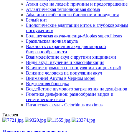
Атаки акул на людей: причины и предотвращение
Атлантическая теплолюбивая форма
Афалина: особенности биологии и поведения
Белый кит
Биологические адаптации китов к глубоководным
погружениям
Большеглазая акула-лисица-Alopias superciliosus
Бразильская ночная акула
Важность сохранения акул для морской
биоразнообразности
Взаимодействие акул с другими хищниками
Виды акул: изучение и классификация
Влияние промысла на популяции хищных рыб
Влияние человека на популяции акул
Внимание! Акулы в Черном море!
Внутренняя бороздка
Воздействие шумового загрязнения на дельфинов
Генетика дельфинов: разнообразие видов и
генетические связи
Гигантская акула - Cetorhinus maximus
Галерея
Известные исследования акул