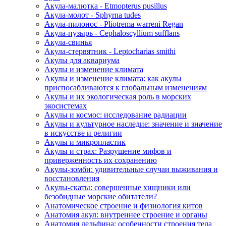
Акула-малютка - Etmopterus pusillus
Акула-молот - Sphyrna tudes
Акула-пилонос - Pliotrema warreni Regan
Акула-пузырь - Cephaloscyllium sufflans
Акула-свинья
Акула-стервятник - Leptocharias smithi
Акулы для аквариума
Акулы и изменение климата
Акулы и изменение климата: как акулы
приспосабливаются к глобальным изменениям
Акулы и их экологическая роль в морских
экосистемах
Акулы и космос: исследование радиации
Акулы и культурное наследие: значение и значение
в искусстве и религии
Акулы и микропластик
Акулы и страх: Разрушение мифов и
приверженность их сохранению
Акулы-зомби: удивительные случаи выживания и
восстановления
Акулы-скаты: совершенные хищники или
безобидные морские обитатели?
Анатомическое строение и физиология китов
Анатомия акул: внутреннее строение и органы
Анатомия дельфина: особенности строения тела