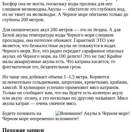
Босфор она не могла, поскольку воды пролива для нее
слишком мелководны.Акулы — обитатели это глубоких вод,
их не тянет на мелководье. А Черное море обитаемо только до
глубины 200 метров.
Для океанических акул 200 метров — это не бездна. А для
Белой акулы температура воды Черного моря слишком
прохладна, она потеплее обожают. Гарантией ЭТО уже
является, что безжалостные акулы не покажутся в водах
Черного моря. Все, что радио передает сарафанное опасных
акулах об Черного моря, на 100 делите! Это не так! Крайне
малы аквариумные акулы есть. Что катрана касается, то
флегматичная это, бездеятельная гроза.
Но чаще она добивает объема 1 -1,5 метра. Кормится
ислючительно сельдиевыми, шпротами, креветками, крабами,
хамсой. В кулинарии успешно применяют мясо катранов.
Только не сообщают вам, что вы будете есть колючую акулу
или акулу -псину, а это несколько по другому называют. Мясо
акулы катран — очень смачное мясо.
Будете почивать на
Черном море непременно вспомните!
Похожие записи