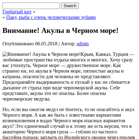
Горбатый кит
»
«
Паку, рыба с очень человеческими зубами
Внимание! Акулы в Черном море!
Опубликовано
06.05.2018
|
Автор:
admin
Крым, Кавказ, Турция —
любимые пространства отдыха многих и многих. Хочу сразу
вас утихнуть, Черное море — дружественное море. Как
странно ни, но акулы в Черном море, пятнистые акулы и
катраны, опасности для человека не представляют.
Предохраняйте выдержанность и пускай у вас не сбивается
дыхание от страха при виде черноморской акулы. Себе
представьте, акулы эти не опасны. Более опасны
черноморские медузы.
Но, если вы ожогов медуз не боитесь, то не опасайтесь и акул
Черного моря. А как же быть с известными вариантами
возникновения в водах Черного моря опасных вариантов
акул? Это единичный случай и к этому же есть версия, что в
акваторию Черного моря гроза — гоблин из частного
бассейна попала: заплыть из Индийского океана через пролив