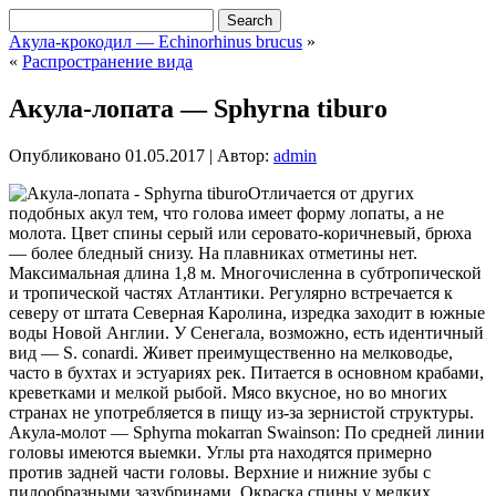
Акула-крокодил — Echinorhinus brucus
»
«
Распространение вида
Акула-лопата — Sphyrna tiburo
Опубликовано
01.05.2017
|
Автор:
admin
Отличается от других
подобных акул тем, что голова имеет форму лопаты, а не
молота. Цвет спины серый или серовато-коричневый, брюха
— более бледный снизу. На плавниках отметины нет.
Максимальная длина 1,8 м. Многочисленна в субтропической
и тропической частях Атлантики. Регулярно встречается к
северу от штата Северная Каролина, изредка заходит в южные
воды
Новой Англии. У Сенегала, возможно, есть идентичный
вид — S. conardi. Живет преимущественно на мелководье,
часто в бухтах и эстуариях рек. Питается в основном крабами,
креветками и мелкой рыбой. Мясо вкусное, но во многих
странах не употребляется в пищу из-за зернистой структуры.
Акула-молот — Sphyrna mokarran Swainson: По средней линии
головы имеются выемки. Углы рта находятся примерно
против задней части головы. Верхние и нижние зубы с
пилообразными зазубринами. Окраска спины у мелких