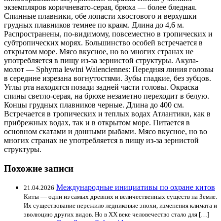
экземпляров коричневато-серая, брюха — более бледная.
Спинные плавники, обе лопасти хвостового и верхушки
грудных плавников темнее по краям. Длина до 4,6 м.
Распространены, по-видимому, повсеместно в тропических и
субтропических морях. Большинство особей встречается в
открытом море. Мясо вкусное, но во многих странах не
употребляется в пищу из-за зернистой структуры. Акула-
молот — Sphyrna lewini Walenciennes: Передняя линия головы
в середине изрезана вогнутостями. Зубы гладкие, без зубцов.
Углы рта находятся позади задней части головы. Окраска
спины светло-серая, на брюхе незаметно переходит в белую.
Концы грудных плавников черные. Длина до 400 см.
Встречается в тропических и теплых водах Атлантики, как в
прибрежных водах, так и в открытом море. Питается в
основном скатами и донными рыбами. Мясо вкусное, но во
многих странах не употребляется в пищу из-за зернистой
структуры.
Похожие записи
Международные инициативы по охране китов
21.04.2026
Киты — одни из самых древних и величественных существ на Земле.
Их существование пережило ледниковые эпохи, изменения климата и
эволюцию других видов. Но в XX веке человечество стало для […]