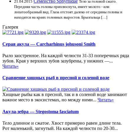
Семейство Sphyrnidae
21.04.2015
Тело за головой сжато.
Передняя часть головы приплюснута, имеет молото - или
лопатообразный вид. Глаза отстоят далеко от середины головы и
находятся на краях головных выростов. Брызгальца […]
Галерея
Серая акула — Carcharhinus johusoni Smith
Рыло заостренное. На каждой челюсти 31-33 поперечных ряда
зубов. Края у верхних зубов зазубрены, у нижних —...
Читать»
Сравнение хищных рыб в пресной и соленой воде
Хищные рыбы как в пресной, так и в соленой воде занимают
важное место в экосистемах, но между ними...
Читать»
Акула-зебра — Stegostoma fasciatum
Тело длинное и сжатое. Хвост примерно равен длине тела.
Рот маленький, загнутый. На каждой челюсти по 20-30...