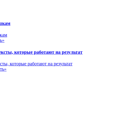
ушкам
ь»
сты, которые работают на результат
ть»