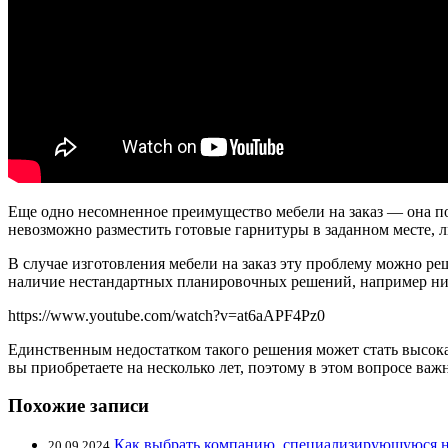
Еще одно несомненное преимущество мебели на заказ — она по
невозможно разместить готовые гарнитуры в заданном месте, 
В случае изготовления мебели на заказ эту проблему можно р
наличие нестандартных планировочных решений, например ниш
https://www.youtube.com/watch?v=at6aAPF4Pz0
Единственным недостатком такого решения может стать высока
вы приобретаете на несколько лет, поэтому в этом вопросе важ
Похожие записи
Как выбрать компанию, специализирующуюся н
20.09.2024