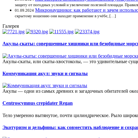
защиту от погодных условий и увеличение полезной площади. Прави
Микронаушники: как работают и зачем использ
01.09.2024
скрытому ношению они находят применение в учёбе, […]
Галерея
Акулы-скаты: совершенные хищники или безобидные морс
Акулы-скаты, или скаты-хвостоколы, — это удивительные сущ
Коммуникация акул: звуки и сигналы
Акулы — одни из самых древних и загадочных обитателей океа
Centroscymnus crepidater Regan
Тело умеренно вытянутое, почти цилиндрическое. Рыло широко
Экотуризм и дельфины: как совместить наблюдение и сохра