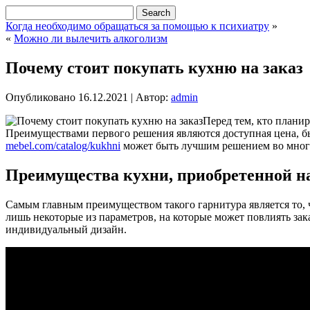
Когда необходимо обращаться за помощью к психиатру
»
«
Можно ли вылечить алкоголизм
Почему стоит покупать кухню на заказ
Опубликовано
16.12.2021
|
Автор:
admin
Перед тем, кто планир
Преимуществами первого решения являются доступная цена, бы
mebel.com/catalog/kukhni
может быть лучшим решением во многи
Преимущества кухни, приобретенной на
Самым главным преимуществом такого гарнитура является то, ч
лишь некоторые из параметров, на которые может повлиять зак
индивидуальный дизайн.