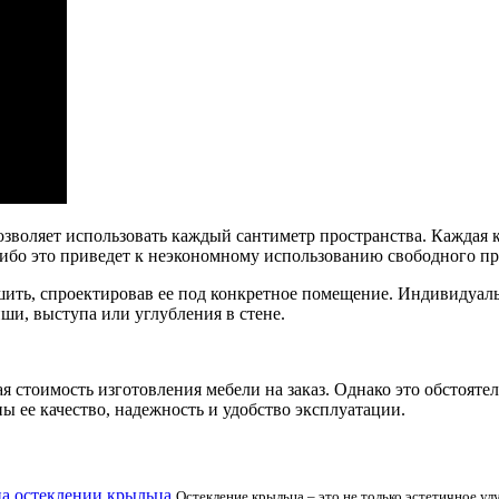
зволяет использовать каждый сантиметр пространства. Каждая к
либо это приведет к неэкономному использованию свободного пр
ешить, спроектировав ее под конкретное помещение. Индивидуал
и, выступа или углубления в стене.
я стоимость изготовления мебели на заказ. Однако это обстоят
ны ее качество, надежность и удобство эксплуатации.
а остеклении крыльца
Остекление крыльца – это не только эстетичное у