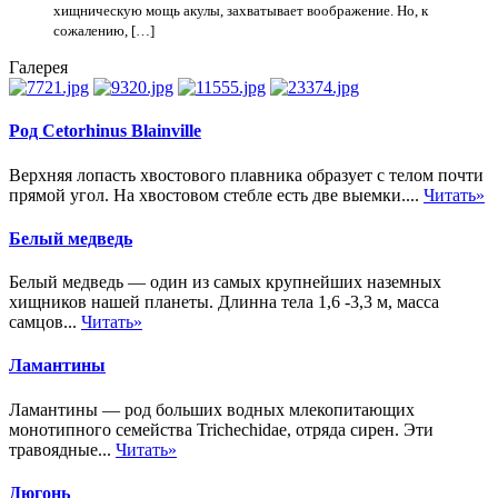
хищническую мощь акулы, захватывает воображение. Но, к
сожалению, […]
Галерея
Род Cetorhinus Blainville
Верхняя лопасть хвостового плавника образует с телом почти
прямой угол. На хвостовом стебле есть две выемки....
Читать»
Белый медведь
Белый медведь — один из самых крупнейших наземных
хищников нашей планеты. Длинна тела 1,6 -3,3 м, масса
самцов...
Читать»
Ламантины
Ламантины — род больших водных млекопитающих
монотипного семейства Trichechidae, отряда сирен. Эти
травоядные...
Читать»
Дюгонь