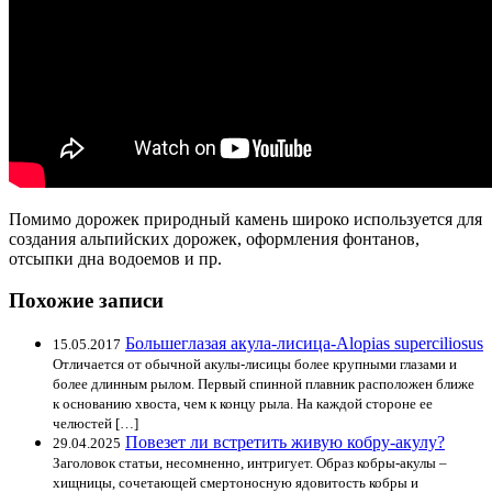
Помимо дорожек природный камень широко используется для
создания альпийских дорожек, оформления фонтанов,
отсыпки дна водоемов и пр.
Похожие записи
Большеглазая акула-лисица-Alopias superciliosus
15.05.2017
Отличается от обычной акулы-лисицы более крупными глазами и
более длинным рылом. Первый спинной плавник расположен ближе
к основанию хвоста, чем к концу рыла. На каждой стороне ее
челюстей […]
Повезет ли встретить живую кобру-акулу?
29.04.2025
Заголовок статьи, несомненно, интригует. Образ кобры-акулы –
хищницы, сочетающей смертоносную ядовитость кобры и