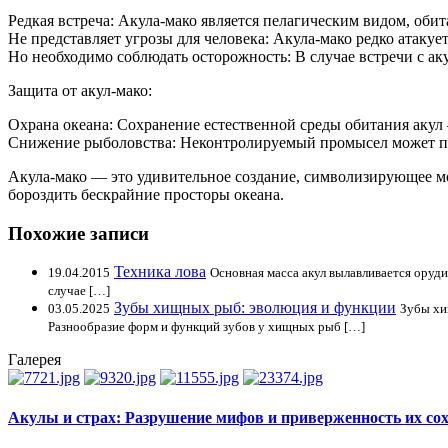
Редкая встреча: Акула-мако является пелагическим видом, оби
Не представляет угрозы для человека: Акула-мако редко атаку
Но необходимо соблюдать осторожность: В случае встречи с аку
Защита от акул-мако:
Охрана океана: Сохранение естественной среды обитания аку
Снижение рыболовства: Неконтролируемый промысел может п
Акула-мако — это удивительное создание, символизирующее м
бороздить бескрайние просторы океана.
Похожие записи
Техника лова
19.04.2015
Основная масса акул вылавливается оруди
случае […]
Зубы хищных рыб: эволюция и функции
03.05.2025
Зубы хи
Разнообразие форм и функций зубов у хищных рыб […]
Галерея
Акулы и страх: Разрушение мифов и приверженность их со