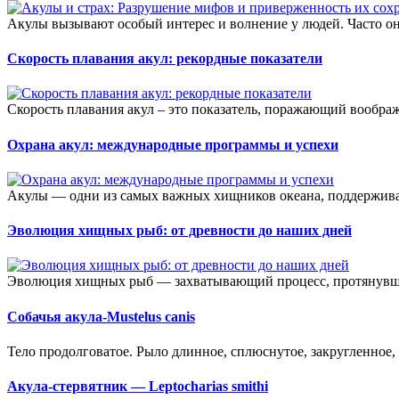
Акулы вызывают особый интерес и волнение у людей. Часто они
Скорость плавания акул: рекордные показатели
Скорость плавания акул – это показатель, поражающий вообра
Охрана акул: международные программы и успехи
Акулы — одни из самых важных хищников океана, поддерживаю
Эволюция хищных рыб: от древности до наших дней
Эволюция хищных рыб — захватывающий процесс, протянувши
Собачья акула-Mustelus canis
Тело продолговатое. Рыло длинное, сплюснутое, закругленное, е
Акула-стервятник — Leptocharias smithi