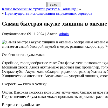
Какие необычные фрукты растут в Таиланде?
»
«
Преимущества использования выделенных серверов
Самая быстрая акула: хищник в океане
Опубликовано
09.11.2024
|
Автор:
admin
В бескрайнем океане о
считается самой быстрой акулой в мире, развивая скорость до 7
Особенности акулы-мако:
Стройное, торпедообразное тело: Эта форма тела позволяет акул
Мощный хвост: Хвост акулы-мако работает как пропеллер, толк
Острые зубы: Акула-мако обладает рядами острых, зубчатых зу
Хищнический инстинкт: Акула-мако — упорный хищник, охотящ
Скорость — ключ к успеху:
Охота: Высокая скорость позволяет акуле-мако быстро атакова
Перемещение: Акула-мако может проплывать огромные расстоя
Встреча с акулой-мако: