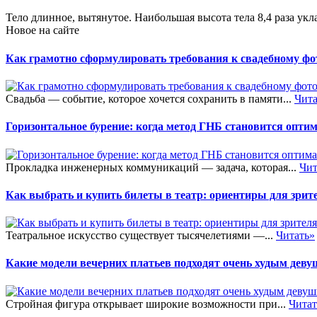
Тело длинное, вытянутое. Наибольшая высота тела 8,4 раза укл
Новое на сайте
Как грамотно сформулировать требования к свадебному фот
Свадьба — событие, которое хочется сохранить в памяти...
Чита
Горизонтальное бурение: когда метод ГНБ становится опт
Прокладка инженерных коммуникаций — задача, которая...
Чит
Как выбрать и купить билеты в театр: ориентиры для зрит
Театральное искусство существует тысячелетиями —...
Читать»
Какие модели вечерних платьев подходят очень худым дев
Стройная фигура открывает широкие возможности при...
Читат