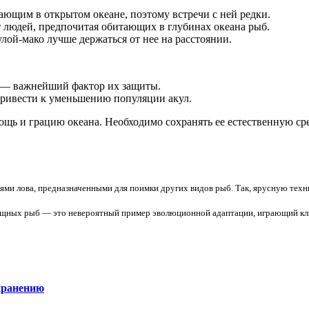
тающим в открытом океане, поэтому встречи с ней редки.
ет людей, предпочитая обитающих в глубинах океана рыб.
лой-мако лучше держаться от нее на расстоянии.
л — важнейший фактор их защиты.
ривести к уменьшению популяции акул.
ощь и грацию океана. Необходимо сохранять ее естественную с
ями лова, предназначенными для поимки других видов рыб. Так, ярусную техн
щных рыб — это невероятный пример эволюционной адаптации, играющий клю
хранению