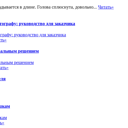
адывается в длине. Голова сплюснута, довольно...
Читать»
ографу: руководство для заказчика
ть»
имальным решением
ать»
еля
ушкам
ь»