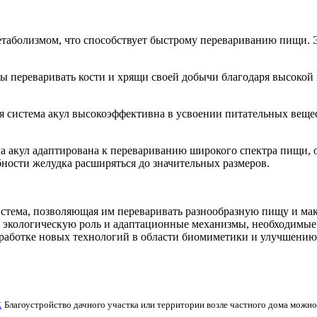
таболизмом, что способствует быстрому перевариванию пищи. Э
ы переваривать кости и хрящи своей добычи благодаря высокой
 система акул высокоэффективна в усвоении питательных вещес
а акул адаптирована к перевариванию широкого спектра пищи,
бности желудка расширяться до значительных размеров.
истема, позволяющая им переваривать разнообразную пищу и мак
х экологическую роль и адаптационные механизмы, необходимые
азработке новых технологий в области биомиметики и улучшени
к
Благоустройство дачного участка или территории возле частного дома можн