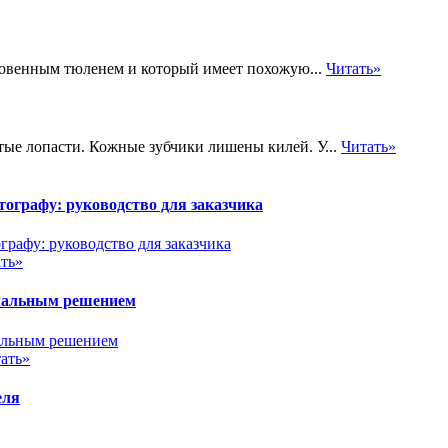
новенным тюленем и который имеет похожую...
Читать»
тые лопасти. Кожные зубчики лишены килей. У...
Читать»
ографу: руководство для заказчика
ть»
имальным решением
ать»
еля