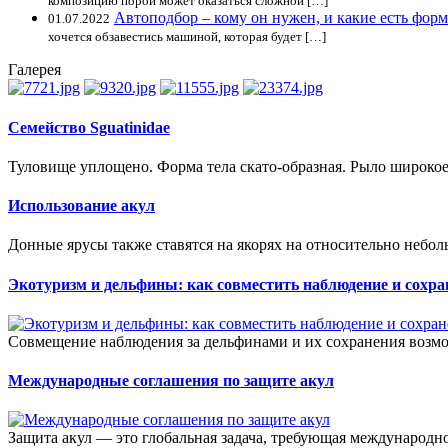
композицию порой может оказаться сложной […]
Автоподбор – кому он нужен, и какие есть фор
01.07.2022
хочется обзавестись машиной, которая будет […]
Галерея
Семейство Sguatinidae
Туловище уплощено. Форма тела скато-образная. Рыло широкое. 
Использование акул
Донные ярусы также ставятся на якорях на относительно небол
Экотуризм и дельфины: как совместить наблюдение и сохра
Совмещение наблюдения за дельфинами и их сохранения возмож
Международные соглашения по защите акул
Защита акул — это глобальная задача, требующая международно