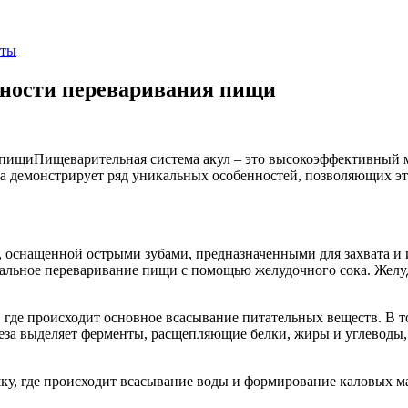
кты
нности переваривания пищи
Пищеварительная система акул – это высокоэффективный 
 демонстрирует ряд уникальных особенностей, позволяющих эт
, оснащенной острыми зубами, предназначенными для захвата и 
чальное переваривание пищи с помощью желудочного сока. Желу
, где происходит основное всасывание питательных веществ. В
еза выделяет ферменты, расщепляющие белки, жиры и углеводы,
у, где происходит всасывание воды и формирование каловых мас