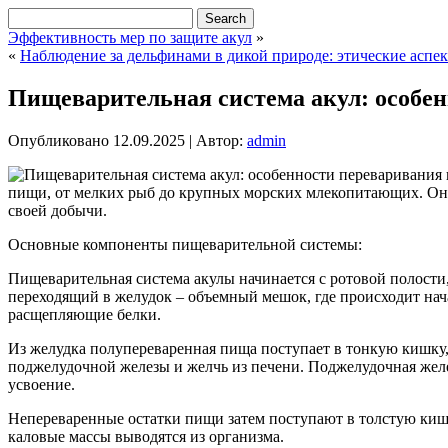
Эффективность мер по защите акул
»
«
Наблюдение за дельфинами в дикой природе: этические аспе
Пищеварительная система акул: особе
Опубликовано
12.09.2025
|
Автор:
admin
пищи, от мелких рыб до крупных морских млекопитающих. Она
своей добычи.
Основные компоненты пищеварительной системы:
Пищеварительная система акулы начинается с ротовой полости
переходящий в желудок – объемный мешок, где происходит на
расщепляющие белки.
Из желудка полупереваренная пища поступает в тонкую кишку
поджелудочной железы и желчь из печени. Поджелудочная жел
усвоение.
Непереваренные остатки пищи затем поступают в толстую кишк
каловые массы выводятся из организма.