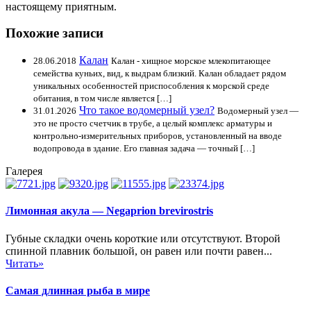
настоящему приятным.
Похожие записи
Калан
28.06.2018
Калан - хищное морское млекопитающее
семейства куньих, вид, к выдрам близкий. Калан обладает рядом
уникальных особенностей приспособления к морской среде
обитания, в том числе является […]
Что такое водомерный узел?
31.01.2026
Водомерный узел —
это не просто счетчик в трубе, а целый комплекс арматуры и
контрольно-измерительных приборов, установленный на вводе
водопровода в здание. Его главная задача — точный […]
Галерея
Лимонная акула — Negaprion brevirostris
Губные складки очень короткие или отсутствуют. Второй
спинной плавник большой, он равен или почти равен...
Читать»
Самая длинная рыба в мире