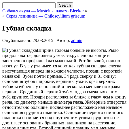
Собачья акула — Mustelus manazo Bleeker
»
«
Серая ленивица — Chiloscyllium griseum
Губная складка
Опубликовано
29.03.2015
|
Автор:
admin
Ширина головы больше ее высоты. Рыло
продолговатое, довольно узкое, закруглено на конце и
заострено в профиль. Глаз маленький. Рот большой, сильно
изогнут. В углу рта имеется короткая губная складка, слегка
выступающая вперед на каждой челюсти, позади с короткой
канавкой. Зубы почти прямые, 34 ряда сверху и 31 снизу;
основания зубов широкие, вершины узкие, края верхних
зубов зазубрены у оснований и несколько меньше по краям
вершин. Срединный верхний
зуб мал, два смежных с ним
зуба крупнее. Ноздри расположены ближе к глазу, чем к концу
рыла, их диаметр меньше диаметра глаза. Жаберные отверстия
относительно большие, последнее расположено над началом
основания грудного плавника. Основание первого спинного
плавника начинается над внутренним углом грудного и не
достигает основания брюшных плавников на расстояние,
равное длине рта. Второй спинной плавник мал, меньше