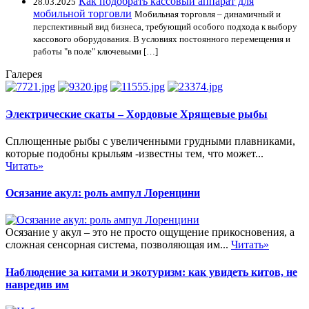
Как подобрать кассовый аппарат для
28.03.2025
мобильной торговли
Мобильная торговля – динамичный и
перспективный вид бизнеса, требующий особого подхода к выбору
кассового оборудования. В условиях постоянного перемещения и
работы "в поле" ключевыми […]
Галерея
Электрические скаты – Хордовые Хрящевые рыбы
Сплющенные рыбы с увеличенными грудными плавниками,
которые подобны крыльям -известны тем, что может...
Читать»
Осязание акул: роль ампул Лоренцини
Осязание у акул – это не просто ощущение прикосновения, а
сложная сенсорная система, позволяющая им...
Читать»
Наблюдение за китами и экотуризм: как увидеть китов, не
навредив им