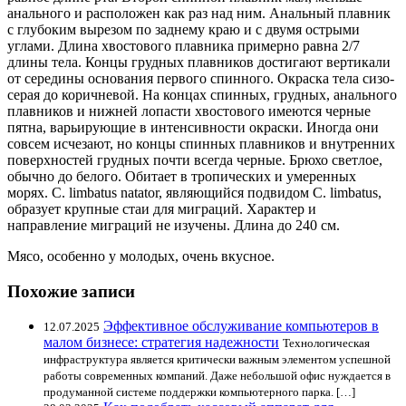
анального и расположен как раз над ним. Анальный плавник
с глубоким вырезом по заднему краю и с двумя острыми
углами. Длина хвостового плавника примерно равна 2/7
длины тела. Концы грудных плавников достигают вертикали
от середины основания первого спинного. Окраска тела сизо-
серая до коричневой. На концах спинных, грудных, анального
плавников и нижней лопасти хвостового имеются черные
пятна, варьирующие в интенсивности окраски. Иногда они
совсем исчезают, но концы спинных плавников и внутренних
поверхностей грудных почти всегда черные. Брюхо светлое,
обычно до белого. Обитает в тропических и умеренных
морях. С. limbatus natator, являющийся подвидом С. limbatus,
образует крупные стаи для миграций. Характер и
направление миграций не изучены. Длина до 240 см.
Мясо, особенно у молодых, очень вкусное.
Похожие записи
Эффективное обслуживание компьютеров в
12.07.2025
малом бизнесе: стратегия надежности
Технологическая
инфраструктура является критически важным элементом успешной
работы современных компаний. Даже небольшой офис нуждается в
продуманной системе поддержки компьютерного парка. […]