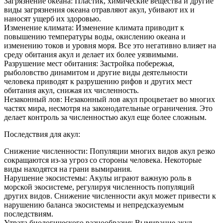
Загрязнение океана: Пластик, химические вещества и другие
виды загрязнения океана отравляют акул, убивают их и
наносят ущерб их здоровью.
Изменение климата: Изменение климата приводит к
повышению температуры воды, окислению океана и
изменению токов и уровня моря. Все это негативно влияет на
среду обитания акул и делает их более уязвимыми.
Разрушение мест обитания: Застройка побережья,
рыболовство динамитом и другие виды деятельности
человека приводят к разрушению рифов и других мест
обитания акул, снижая их численность.
Незаконный лов: Незаконный лов акул процветает во многих
частях мира, несмотря на законодательные ограничения. Это
делает контроль за численностью акул еще более сложным.
Последствия для акул:
Снижение численности: Популяции многих видов акул резко
сокращаются из-за угроз со стороны человека. Некоторые
виды находятся на грани вымирания.
Нарушение экосистемы: Акулы играют важную роль в
морской экосистеме, регулируя численность популяций
других видов. Снижение численности акул может привести к
нарушению баланса экосистемы и непредсказуемым
последствиям.
Утрата биологического разнообразия: Вымирание акул