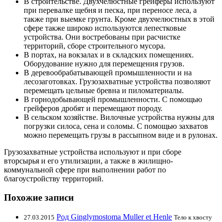
В строительстве. Двухчелюстные грейферы используют
при перевалке щебня и песка, при переносе леса, а
также при выемке грунта. Кроме двухчелюстных в этой
сфере также широко используются лепестковые
устройства. Они востребованы при расчистке
территорий, сборе строительного мусора.
В портах, на вокзалах и в складских помещениях.
Оборудование нужно для перемещения грузов.
В деревообрабатывающей промышленности и на
лесозаготовках. Грузозахватные устройства позволяют
перемещать цельные бревна и пиломатериалы.
В горнодобывающей промышленности. С помощью
грейферов дробят и перемещают породу.
В сельском хозяйстве. Вилочные устройства нужны для
погрузки силоса, сена и соломы. С помощью захватов
можно перемещать грузы в рассыпном виде и в рулонах.
Грузозахватные устройства используют и при сборе
вторсырья и его утилизации, а также в жилищно-
коммунальной сфере при выполнении работ по
благоустройству территорий.
Похожие записи
Род Ginglymostoma Muller et Henle
27.03.2015
Тело к хвосту