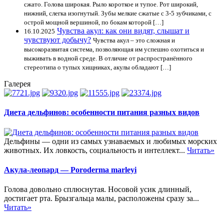
сжато. Голова широкая. Рыло короткое и тупое. Рот широкий,
нижний, слегка изогнутый. Зубы мелкие сжатые с 3-5 зубчиками, с
острой мощной вершиной, по бокам которой […]
Чувства акул: как они видят, слышат и
16.10.2025
чувствуют добычу?
Чувства акул – это сложная и
высокоразвитая система, позволяющая им успешно охотиться и
выживать в водной среде. В отличие от распространённого
стереотипа о тупых хищниках, акулы обладают […]
Галерея
Диета дельфинов: особенности питания разных видов
Дельфины — одни из самых узнаваемых и любимых морских
животных. Их ловкость, социальность и интеллект...
Читать»
Акула-леопард — Poroderma marleyi
Голова довольно сплюснутая. Носовой усик длинный,
достигает рта. Брызгальца малы, расположены сразу за...
Читать»