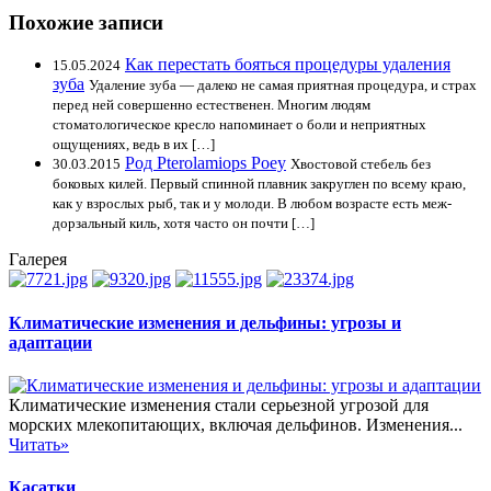
Похожие записи
Как перестать бояться процедуры удаления
15.05.2024
зуба
Удаление зуба — далеко не самая приятная процедура, и страх
перед ней совершенно естественен. Многим людям
стоматологическое кресло напоминает о боли и неприятных
ощущениях, ведь в их […]
Род Pterolamiops Роеу
30.03.2015
Хвостовой стебель без
боковых килей. Первый спинной плавник закруглен по всему краю,
как у взрослых рыб, так и у молоди. В любом возрасте есть меж-
дорзальный киль, хотя часто он почти […]
Галерея
Климатические изменения и дельфины: угрозы и
адаптации
Климатические изменения стали серьезной угрозой для
морских млекопитающих, включая дельфинов. Изменения...
Читать»
Касатки