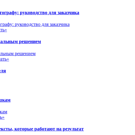
ографу: руководство для заказчика
ть»
имальным решением
ать»
еля
ушкам
ь»
сты, которые работают на результат