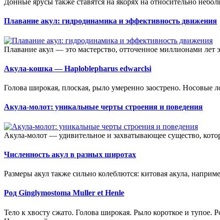
Донные ярусы также ставятся на якорях на относительно небол
Плавание акул: гидродинамика и эффективность движения
Плавание акул — это мастерство, отточенное миллионами лет 
Акула-кошка — Haploblepharus edwarclsi
Голова широкая, плоская, рыло умеренно заострено. Носовые л
Акула-молот: уникальные черты строения и поведения
Акула-молот — удивительное и захватывающее существо, кото
Численность акул в разных широтах
Размеры акул также сильно колеблются: китовая акула, наприме
Род Ginglymostoma Muller et Henle
Тело к хвосту сжато. Голова широкая. Рыло короткое и тупое. 