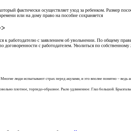
оторый фактически осуществляет уход за ребенком. Размер пособ
времени или на дому право на пособие сохраняется
>>
я к работодателю с заявлением об увольнении. По общему прави
 по договоренности с работодателем. Уволиться по собственном
Многие люди испытывают страх перед акулами, и это вполне понятно – ведь а
овольно плотное, торпедо-образное. Рыло удлиненное. Глаз большой. Брызгаль