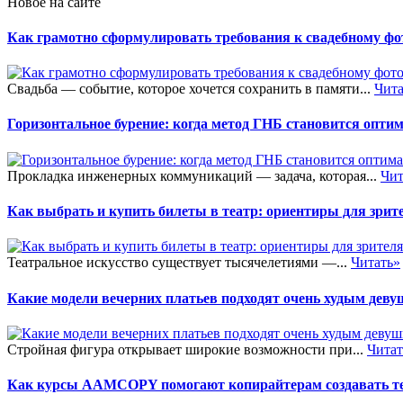
Новое на сайте
Как грамотно сформулировать требования к свадебному фот
Свадьба — событие, которое хочется сохранить в памяти...
Чита
Горизонтальное бурение: когда метод ГНБ становится опт
Прокладка инженерных коммуникаций — задача, которая...
Чит
Как выбрать и купить билеты в театр: ориентиры для зрит
Театральное искусство существует тысячелетиями —...
Читать»
Какие модели вечерних платьев подходят очень худым дев
Стройная фигура открывает широкие возможности при...
Читат
Как курсы AAMCOPY помогают копирайтерам создавать тек