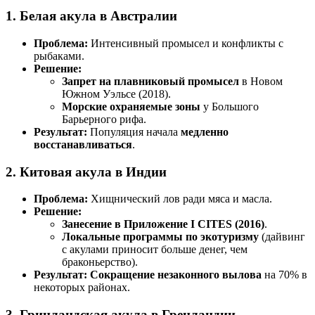
1. Белая акула в Австралии
Проблема:
Интенсивный промысел и конфликты с
рыбаками.
Решение:
Запрет на плавниковый промысел
в Новом
Южном Уэльсе (2018).
Морские охраняемые зоны
у Большого
Барьерного рифа.
Результат:
Популяция начала
медленно
восстанавливаться
.
2. Китовая акула в Индии
Проблема:
Хищнический лов ради мяса и масла.
Решение:
Занесение в Приложение I CITES (2016)
.
Локальные программы по экотуризму
(дайвинг
с акулами приносит больше денег, чем
браконьерство).
Результат:
Сокращение незаконного вылова
на 70% в
некоторых районах.
3. Гринландская акула в Гренландии