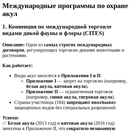
Международные программы по охране
акул
1. Конвенция по международной торговле
видами дикой фауны и флоры (CITES)
Описание:
Один из
самых строгих международных
договоров
, регулирующих торговлю дикими животными и
растениями.
Как работает:
Виды акул заносятся в
Приложения I и II
:
Приложение I
— запрет на торговлю (например,
белая акула, китовая акула
).
Приложение II
— ограниченная торговля
(например,
синяя акула, тигровая акула
).
Страны-участницы (184)
запрещают ввоз/вывоз
защищённых видов без специальных разрешений.
Успехи:
✅
Белая акула
(2013 год) и
китовая акула
(2016 год)
занесены в Приложение II, что
сократило незаконную