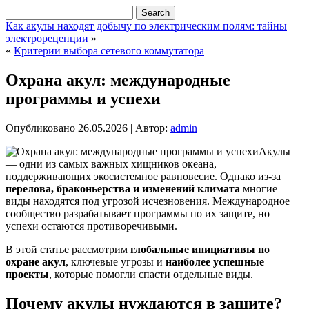
Как акулы находят добычу по электрическим полям: тайны
электрорецепции
»
«
Критерии выбора сетевого коммутатора
Охрана акул: международные
программы и успехи
Опубликовано
26.05.2026
|
Автор:
admin
Акулы
— одни из самых важных хищников океана,
поддерживающих экосистемное равновесие. Однако из-за
перелова, браконьерства и изменений климата
многие
виды находятся под угрозой исчезновения. Международное
сообщество разрабатывает программы по их защите, но
успехи остаются противоречивыми.
В этой статье рассмотрим
глобальные инициативы по
охране акул
, ключевые угрозы и
наиболее успешные
проекты
, которые помогли спасти отдельные виды.
Почему акулы нуждаются в защите?