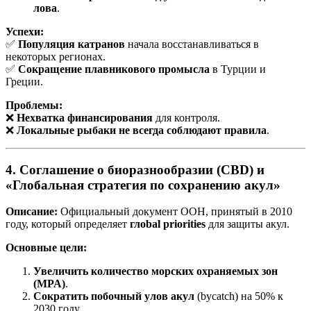
лова
.
Успехи:
✅
Популяция катранов
начала восстанавливаться в
некоторых регионах.
✅
Сокращение плавникового промысла
в Турции и
Греции.
Проблемы:
❌
Нехватка финансирования
для контроля.
❌
Локальные рыбаки не всегда соблюдают правила
.
4. Соглашение о биоразнообразии (CBD) и
«Глобальная стратегия по сохранению акул»
Описание:
Официальный документ ООН, принятый в 2010
году, который определяет
глobal priorities
для защиты акул.
Основные цели:
Увеличить количество морских охраняемых зон
(MPA)
.
Сократить побочный улов акул
(bycatch) на 50% к
2030 году.