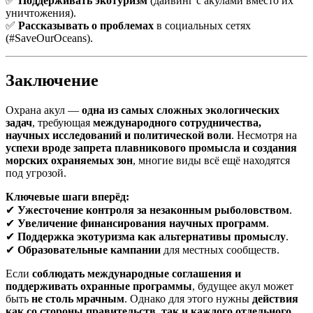
✅
Поддерживать экотуризм
(дайвинг с акулами вместо их
уничтожения).
✅
Рассказывать о проблемах
в социальных сетях
(#SaveOurOceans).
Заключение
Охрана акул —
одна из самых сложных экологических
задач
, требующая
международного сотрудничества,
научных исследований и политической воли
. Несмотря на
успехи вроде запрета плавникового промысла и создания
морских охраняемых зон
, многие виды всё ещё находятся
под угрозой.
Ключевые шаги вперёд:
✔
Ужесточение контроля за незаконным рыболовством
.
✔
Увеличение финансирования научных программ
.
✔
Поддержка экотуризма как альтернативы промыслу
.
✔
Образовательные кампании
для местных сообществ.
Если
соблюдать международные соглашения и
поддерживать охранные программы
, будущее акул может
быть
не столь мрачным
. Однако для этого нужны
действия
как со стороны правительств, так и каждого отдельного