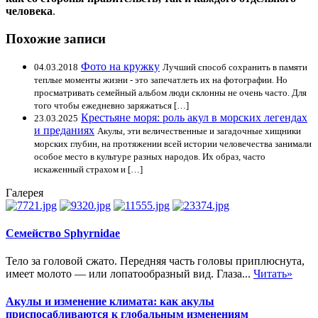
человека
.
Похожие записи
Фото на кружку
04.03.2018
Лучший способ сохранить в памяти
теплые моменты жизни - это запечатлеть их на фотографии. Но
просматривать семейный альбом люди склонны не очень часто. Для
того чтобы ежедневно заряжаться […]
Крестьяне моря: роль акул в морских легендах
23.03.2025
и преданиях
Акулы, эти величественные и загадочные хищники
морских глубин, на протяжении всей истории человечества занимали
особое место в культуре разных народов. Их образ, часто
искаженный страхом и […]
Галерея
Семейство Sphyrnidae
Тело за головой сжато. Передняя часть головы приплюснута,
имеет молото — или лопатообразный вид. Глаза...
Читать»
Акулы и изменение климата: как акулы
приспосабливаются к глобальным изменениям