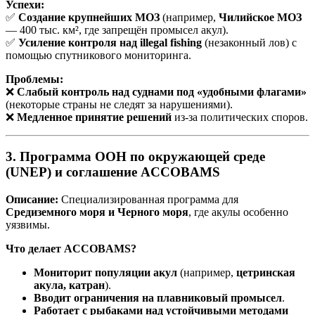
Успехи:
✅
Создание крупнейших МОЗ
(например,
Чилийское МОЗ
— 400 тыс. км², где запрещён промысел акул).
✅
Усиление контроля над illegal fishing
(незаконный лов) с
помощью спутникового мониторинга.
Проблемы:
❌
Слабый контроль над суднами под «удобными флагами»
(некоторые страны не следят за нарушениями).
❌
Медленное принятие решений
из-за политических споров.
3. Программа ООН по окружающей среде
(UNEP) и соглашение ACCOBAMS
Описание:
Специализированная программа для
Средиземного моря и Черного моря
, где акулы особенно
уязвимы.
Что делает ACCOBAMS?
Мониторит популяции акул
(например,
цетринская
акула, катран
).
Вводит ограничения на плавниковый промысел
.
Работает с рыбаками над устойчивыми методами