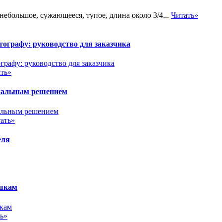
небольшое, сужающееся, тупое, длина около 3/4...
Читать»
ографу: руководство для заказчика
ть»
имальным решением
ать»
еля
ушкам
ь»