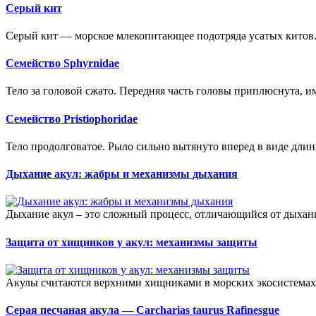
Серый кит
Серый кит — морское млекопитающее подотряда усатых китов
Семейство Sphyrnidae
Тело за головой сжато. Передняя часть головы приплюснута, и
Семейство Pristiophoridae
Тело продолговатое. Рыло сильно вытянуто вперед в виде длин
Дыхание акул: жабры и механизмы дыхания
Дыхание акул – это сложный процесс, отличающийся от дыхан
Защита от хищников у акул: механизмы защиты
Акулы считаются верхними хищниками в морских экосистемах, 
Серая песчаная акула — Carcharias taurus Rafinesgue