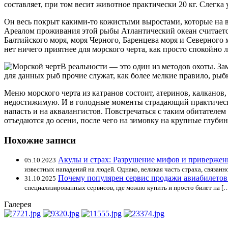
составляет, при том весит животное практически 20 кг. Слег
Он весь покрыт какими-то кожистыми выростами, которые на в
Ареалом проживания этой рыбы Атлантический океан считается
Балтийского моря, моря Черного, Баренцева моря и Северного 
нет ничего приятнее для морского черта, как просто спокойно 
В реальности — это один из методов охоты. За
для данных рыб прочие служат, как более мелкие правило, рыб
Меню морского черта из катранов состоит, атеринов, калканов,
недостижимую. И в голодные моменты страдающий практически
напасть и на аквалангистов. Повстречаться с таким обитателем
отъедаются до осени, после чего на зимовку на крупные глубин
Похожие записи
Акулы и страх: Разрушение мифов и привержен
05.10.2023
известных нападений на людей. Однако, великая часть страха, связанн
Почему популярен сервис продажи авиабилетов k
31.10.2025
специализированных сервисов, где можно купить и просто билет на [
Галерея