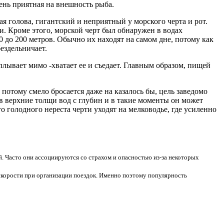
ень приятная на внешность рыба.
 голова, гигантский и неприятный у морского черта и рот.
. Кроме этого, морской черт был обнаружен в водах
0 до 200 метров. Обычно их находят на самом дне, потому как
бездельничает.
лывает мимо -хватает ее и съедает. Главным образом, пищей
 потому смело бросается даже на казалось бы, цель заведомо
верхние толщи вод с глубин и в такие моменты он может
о голодного нереста черти уходят на мелководье, где усиленно
. Часто они ассоциируются со страхом и опасностью из-за некоторых
корости при организации поездок. Именно поэтому популярность