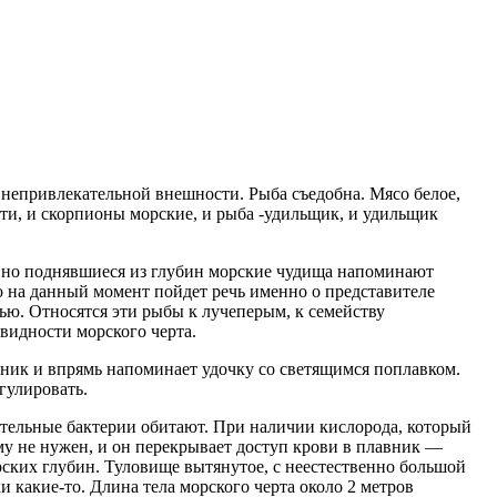
 непривлекательной внешности. Рыба съедобна. Мясо белое,
ти, и скорпионы морские, и рыба -удильщик, и удильщик
и, но поднявшиеся из глубин морские чудища напоминают
но на данный момент пойдет речь именно о представителе
ью. Относятся эти рыбы к лучеперым, к семейству
видности морского черта.
вник и впрямь напоминает удочку со светящимся поплавком.
гулировать.
вительные бактерии обитают. При наличии кислорода, который
ему не нужен, и он перекрывает доступ крови в плавник —
орских глубин. Туловище вытянутое, с неестественно большой
и какие-то. Длина тела морского черта около 2 метров