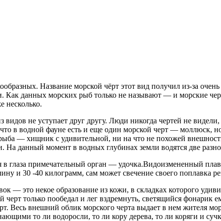
образных. Название морской чёрт этот вид получил из-за очень
. Как данных морских рыб только не называют — и морские чер
е несколько.
з видов не уступает друг другу. Люди никогда чертей не видел
, что в водной фауне есть и еще один морской черт — моллюск, 
 рыба — хищник с удивительной, ни на что не похожей внешност
. На данный момент в водных глубинах земли водятся две разно
тся в глаза примечательный орган — удочка.Видоизмененный пла
ну и 30 -40 килограмм, сам может свечение своего поплавка ре
авок — это некое образование из кожи, в складках которого уди
ой черт только пообедал и лег вздремнуть, светящийся фонарик 
черт. Весь внешний облик морского черта выдает в нем жителя м
ющими то ли водоросли, то ли кору дерева, то ли коряги и сучк