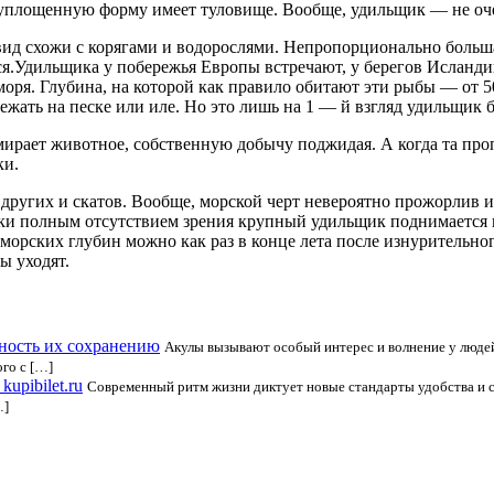
ка уплощенную форму имеет туловище. Вообще, удильщик — не оч
ид схожи с корягами и водорослями. Непропорционально большая
.Удильщика у побережья Европы встречают, у берегов Исландии
моря. Глубина, на которой как правило обитают эти рыбы — от 5
лежать на песке или иле. Но это лишь на 1 — й взгляд удильщик 
мирает животное, собственную добычу поджидая. А когда та проп
ки.
 других и скатов. Вообще, морской черт невероятно прожорлив и
 полным отсутствием зрения крупный удильщик поднимается в 
 морских глубин можно как раз в конце лета после изнурительног
ы уходят.
ность их сохранению
Акулы вызывают особый интерес и волнение у людей
ого с […]
upibilet.ru
Современный ритм жизни диктует новые стандарты удобства и с
…]