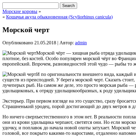
Морские коровы
»
«
Кошачья акула обыкновенная (Scyliorhinus canicula)
Морской черт
Опубликовано
21.05.2018
|
Автор:
admin
Морской чёрт — хищная рыба отряда удильщико
плотное, без костей. Особо популярен
морской чёрт во Франции
европейский. Впрочем, разновидностей этой чудо — рыбы то ж
И по оригинальности внешнего вида, каждый и
существ из преисподней. У берега морской черт. Сказать стоит
лучеперых рыб. На самом же деле, это просто морская рыба —
удильщиковых, к отряду удильщикообразных, к роду удильщики
Экстерьер. При первом взгляде на это существо, сразу бросае
Страшненький уродец, порой достигающий до двух метров в дли
Но ничего сверхъестественного в этом нет. В реальности попл
они из крови удильщика черпают, светятся они. Но если морск
удочку, и поплавок до начала новой охоты затухает. Морской 
головой, все покрыто какими-то наростами, отдаленно напомина