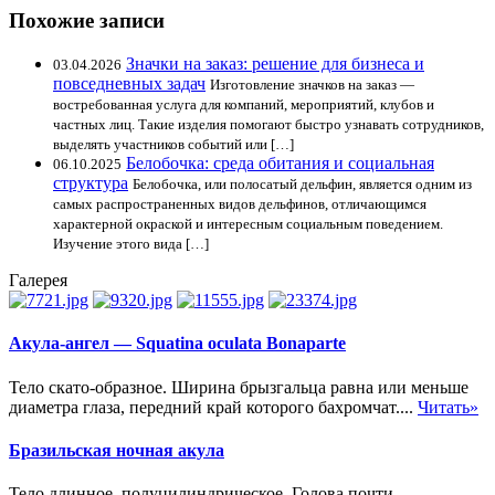
Похожие записи
Значки на заказ: решение для бизнеса и
03.04.2026
повседневных задач
Изготовление значков на заказ —
востребованная услуга для компаний, мероприятий, клубов и
частных лиц. Такие изделия помогают быстро узнавать сотрудников,
выделять участников событий или […]
Белобочка: среда обитания и социальная
06.10.2025
структура
Белобочка, или полосатый дельфин, является одним из
самых распространенных видов дельфинов, отличающимся
характерной окраской и интересным социальным поведением.
Изучение этого вида […]
Галерея
Акула-ангел — Squatina oculata Bonaparte
Тело скато-образное. Ширина брызгальца равна или меньше
диаметра глаза, передний край которого бахромчат....
Читать»
Бразильская ночная акула
Тело длинное, полуцилиндрическое. Голова почти