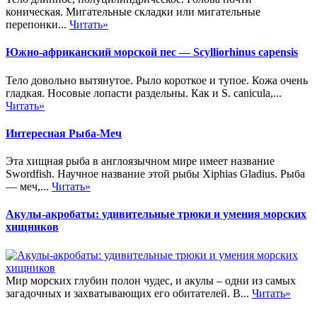
коническая. Мигательные складки или мигательные
перепонки...
Читать»
Южно-африканский морской пес — Scylliorhinus capensis
Тело довольно вытянутое. Рыло короткое и тупое. Кожа очень
гладкая. Носовые лопасти раздельны. Как и S. canicula,...
Читать»
Интересная Рыба-Меч
Эта хищная рыба в англоязычном мире имеет название
Swordfish. Научное название этой рыбы Xiphias Gladius. Рыба
— меч,...
Читать»
Акулы-акробаты: удивительные трюки и умения морских
хищников
Мир морских глубин полон чудес, и акулы – одни из самых
загадочных и захватывающих его обитателей. В...
Читать»