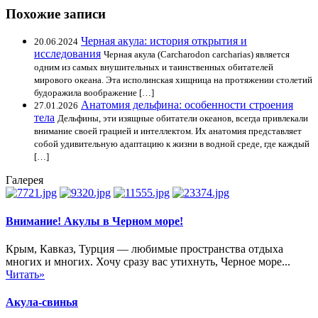
Похожие записи
Черная акула: история открытия и
20.06.2024
исследования
Черная акула (Carcharodon carcharias) является
одним из самых внушительных и таинственных обитателей
мирового океана. Эта исполинская хищница на протяжении столетий
будоражила воображение […]
Анатомия дельфина: особенности строения
27.01.2026
тела
Дельфины, эти изящные обитатели океанов, всегда привлекали
внимание своей грацией и интеллектом. Их анатомия представляет
собой удивительную адаптацию к жизни в водной среде, где каждый
[…]
Галерея
Внимание! Акулы в Черном море!
Крым, Кавказ, Турция — любимые пространства отдыха
многих и многих. Хочу сразу вас утихнуть, Черное море...
Читать»
Акула-свинья