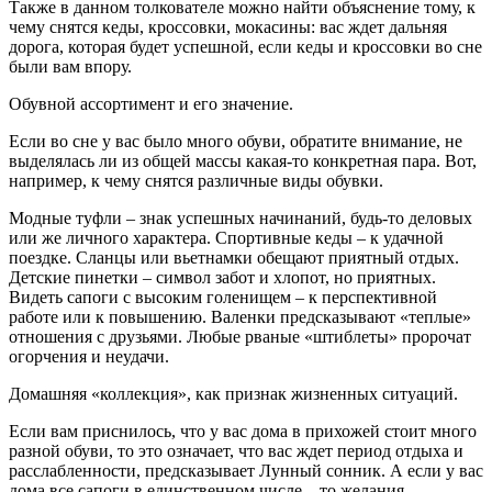
Также в данном толкователе можно найти объяснение тому, к
чему снятся кеды, кроссовки, мокасины: вас ждет дальняя
дорога, которая будет успешной, если кеды и кроссовки во сне
были вам впору.
Обувной ассортимент и его значение.
Если во сне у вас было много обуви, обратите внимание, не
выделялась ли из общей массы какая-то конкретная пара. Вот,
например, к чему снятся различные виды обувки.
Модные туфли – знак успешных начинаний, будь-то деловых
или же личного характера. Спортивные кеды – к удачной
поездке. Сланцы или вьетнамки обещают приятный отдых.
Детские пинетки – символ забот и хлопот, но приятных.
Видеть сапоги с высоким голенищем – к перспективной
работе или к повышению. Валенки предсказывают «теплые»
отношения с друзьями. Любые рваные «штиблеты» пророчат
огорчения и неудачи.
Домашняя «коллекция», как признак жизненных ситуаций.
Если вам приснилось, что у вас дома в прихожей стоит много
разной обуви, то это означает, что вас ждет период отдыха и
расслабленности, предсказывает Лунный сонник. А если у вас
дома все сапоги в единственном числе – то желания