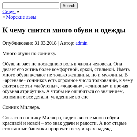
Сивуч
»
«
Морские львы
К чему снится много обуви и одежды
Опубликовано
31.03.2018
|
Автор:
admin
Много обуви по соннику.
Обувь играет не последнюю роль в жизни человека. Она
делает его жизнь более комфортной, яркой, стильной. Иметь
много обуви желают не только женщины,
но и мужчины. В
«арсенале» сонников есть огромное число толкований, к чему
снятся все эти «лабутены», «лодочки», «слипоны» и прочая
обувная атрибутика. А чтобы не ошибиться со значением,
вспомните все детали, увиденные во сне.
Сонник Миллера.
Согласно соннику Миллера, видеть во сне много обуви
красивой и новой – это знак удачи и радости. А вот старые
стоптанные башмаки пророчат тоску и крах надежд.