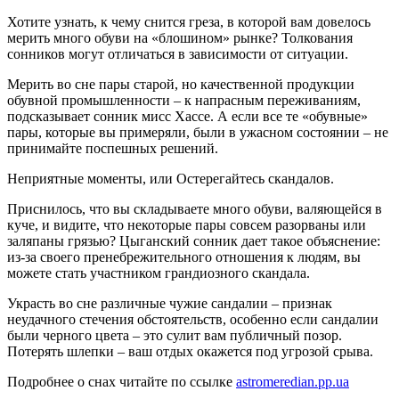
Хотите узнать, к чему снится греза, в которой вам довелось
мерить много обуви на «блошином» рынке? Толкования
сонников могут отличаться в зависимости от ситуации.
Мерить во сне пары старой, но качественной продукции
обувной промышленности – к напрасным переживаниям,
подсказывает сонник мисс Хассе. А если все те «обувные»
пары, которые вы примеряли, были в ужасном состоянии – не
принимайте поспешных решений.
Неприятные моменты, или Остерегайтесь скандалов.
Приснилось, что вы складываете много обуви, валяющейся в
куче, и видите, что некоторые пары совсем разорваны или
заляпаны грязью? Цыганский сонник дает такое объяснение:
из-за своего пренебрежительного отношения к людям, вы
можете стать участником грандиозного скандала.
Украсть во сне различные чужие сандалии – признак
неудачного стечения обстоятельств, особенно если сандалии
были черного цвета – это сулит вам публичный позор.
Потерять шлепки – ваш отдых окажется под угрозой срыва.
Подробнее о снах читайте по ссылке
astromeredian.pp.ua