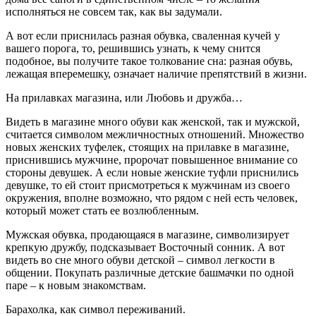
исполняться не совсем так, как вы задумали.
А вот если приснилась разная обувка, сваленная кучей у
вашего порога, то, решившись узнать, к чему снится
подобное, вы получите такое толкование сна: разная обувь,
лежащая вперемешку, означает наличие препятствий в жизни.
На прилавках магазина, или Любовь и дружба…
Видеть в магазине много обуви как женской, так и мужской,
считается символом межличностных отношений. Множество
новых женских туфелек, стоящих на прилавке в магазине,
приснившись мужчине, пророчат повышенное внимание со
стороны девушек. А если новые женские туфли приснились
девушке, то ей стоит присмотреться к мужчинам из своего
окружения, вполне возможно, что рядом с ней есть человек,
который может стать ее возлюбленным.
Мужская обувка, продающаяся в магазине, символизирует
крепкую дружбу, подсказывает Восточный сонник. А вот
видеть во сне много обуви детской – символ легкости в
общении. Покупать различные детские башмачки по одной
паре – к новым знакомствам.
Барахолка, как символ переживаний.