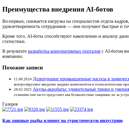
Преимущества внедрения AI-ботов
Во-первых, снижается нагрузка на специалистов отдела кадров
удовлетворенность сотрудников — они получают быстрые и то
Кроме того, AI-боты способствуют накоплению и анализу дан
статистики.
В результате
разработка корпоративных порталов
с AI-ботом вн
компании.
Похожие записи
Дозирующие промышленные насосы в химичес
11.06.2024
контролируемое введение жидких компонентов в технологические про
Акулы-акробаты: удивительные трюки и умени
28.02.2025
сознании они часто предстают как безжалостные хищники, но за уст
Галерея
Как хищные рыбы влияют на туристическую индустрию