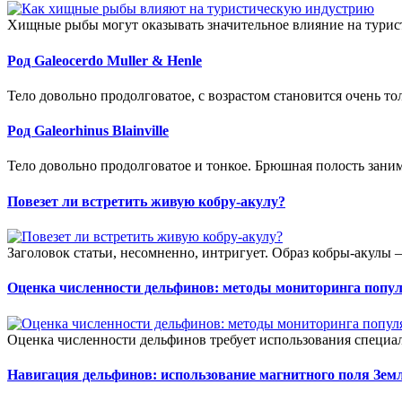
Хищные рыбы могут оказывать значительное влияние на турист
Род Galeocerdo Muller & Henle
Тело довольно продолговатое, с возрастом становится очень то
Род Galeorhinus Blainville
Тело довольно продолговатое и тонкое. Брюшная полость зани
Повезет ли встретить живую кобру-акулу?
Заголовок статьи, несомненно, интригует. Образ кобры-акулы
Оценка численности дельфинов: методы мониторинга попу
Оценка численности дельфинов требует использования специа
Навигация дельфинов: использование магнитного поля Зем