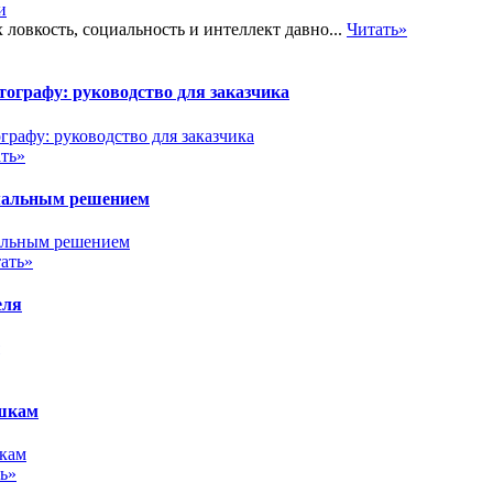
ловкость, социальность и интеллект давно...
Читать»
ографу: руководство для заказчика
ть»
имальным решением
ать»
еля
ушкам
ь»