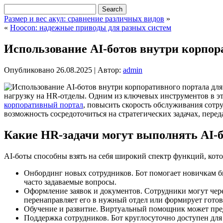
Размер и вес акул: сравнение различных видов
»
«
Hoocon: надежные приводы для разных систем
Использование AI-ботов внутри корпор
Опубликовано
26.08.2025
|
Автор:
admin
нагрузку на HR-отделы. Одним из ключевых инструментов в э
корпоративный портал
, повысить скорость обслуживания сотр
возможность сосредоточиться на стратегических задачах, пер
Какие HR-задачи могут выполнять AI-
AI-боты способны взять на себя широкий спектр функций, ко
Онбординг новых сотрудников. Бот помогает новичкам бы
часто задаваемые вопросы.
Оформление заявок и документов. Сотрудники могут через
перенаправляет его в нужный отдел или формирует гото
Обучение и развитие. Виртуальный помощник может пред
Поддержка сотрудников. Бот круглосуточно доступен для 