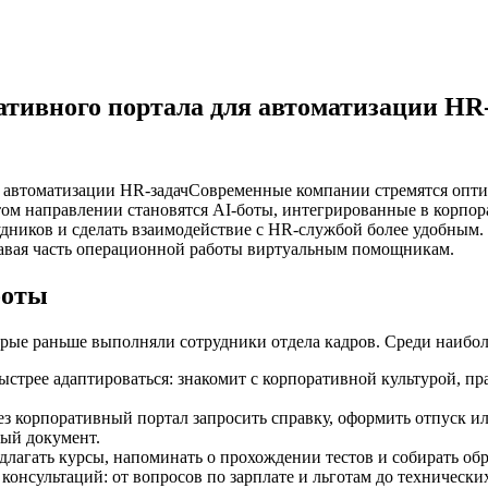
ативного портала для автоматизации HR
Современные компании стремятся опти
том направлении становятся AI-боты, интегрированные в корпо
удников и сделать взаимодействие с HR-службой более удобным
едавая часть операционной работы виртуальным помощникам.
боты
торые раньше выполняли сотрудники отдела кадров. Среди наибо
стрее адаптироваться: знакомит с корпоративной культурой, пр
 корпоративный портал запросить справку, оформить отпуск или
вый документ.
лагать курсы, напоминать о прохождении тестов и собирать об
консультаций: от вопросов по зарплате и льготам до техническ