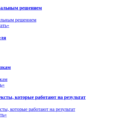
имальным решением
ать»
еля
ушкам
ь»
сты, которые работают на результат
ть»