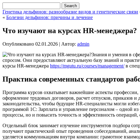
Генетика дельфинов: разнообразие видов и генетические связи
«
Болезни дельфинов: причины и лечение
Что изучают на курсах HR-менеджера?
Опубликовано
02.01.2026
|
Автор:
admin
Знания и умения в сф
спросом. Они предоставляют актуальную базу знаний и практ
курсы HR-менеджера
https://mgutu.ru/courses/management/
в спец
Практика современных стандартов раб
Программа курсов охватывает важнейшие аспекты профессии, н
оформление трудовых договоров, расчет отпусков, приказов и 
законодательства, чтобы будущие HR-специалисты могли избег
программой 1С: Зарплата и управление персоналом – одной из 
процессы, но и повысить точность и эффективность операций, 
Отдельный блок занимает изучение инструментов подбора сот
получают практический опыт проведения собеседований, анали
уделяется коммуникациям внутри компании: грамотное взаимо