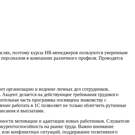
раслях, поэтому курсы HR-менеджеров пользуются уверенным
 персоналом в компаниях различного профиля. Проводятся
ют организацию и ведение личных дел сотрудников,
. Акцент делается на действующие требования трудового
чительная часть программы посвящена знакомству с
ение работать в 1С позволяет не только облегчить рутинные
писания и выплатами.
енности мотивации и адаптации новых работников. Слушатели
нкурентоспособность на рынке труда. Важно внимание
х или конфликтных ситуаций, поддержание позитивного