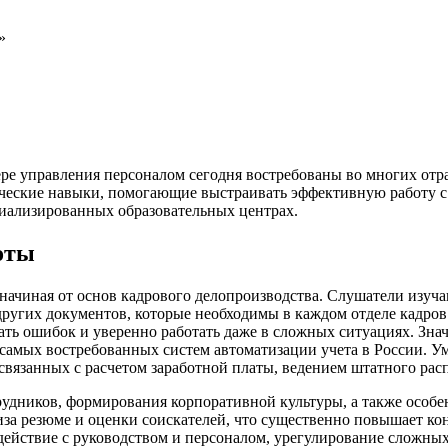
»
ере управления персоналом сегодня востребованы во многих от
ические навыки, помогающие выстраивать эффективную работу с
иализированных образовательных центрах.
оты
ачиная от основ кадрового делопроизводства. Слушатели изуча
других документов, которые необходимы в каждом отделе кадров
ать ошибок и уверенно работать даже в сложных ситуациях. Зна
самых востребованных систем автоматизации учета в России. Ум
связанных с расчетом заработной платы, ведением штатного рас
рудников, формирования корпоративной культуры, а также особ
за резюме и оценки соискателей, что существенно повышает ко
действие с руководством и персоналом, урегулирование сложны