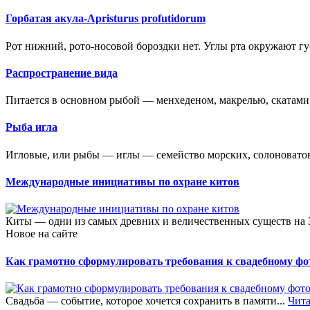
Горбатая акула-Apristurus profutidorum
Рот нижний, рото-носовой бороздки нет. Углы рта окружают гу
Распространение вида
Питается в основном рыбой — менхеденом, макрелью, скатами, к
Рыба игла
Игловые, или рыбы — иглы — семейство морских, солоновато
Международные инициативы по охране китов
Киты — одни из самых древних и величественных существ на 
Новое на сайте
Как грамотно сформулировать требования к свадебному фот
Свадьба — событие, которое хочется сохранить в памяти...
Чита